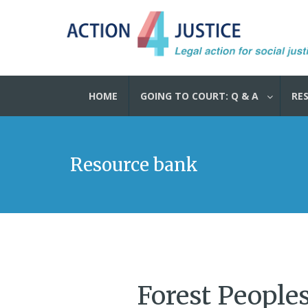
HOME
GOING TO COURT: Q & A
RE
Resource bank
Forest Peopl