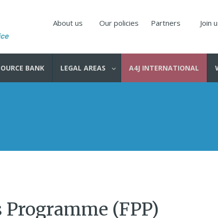
About us
Our policies
Partners
Join 
SOURCE BANK
LEGAL AREAS
A4J INTERNATIONAL
es Programme (FPP)