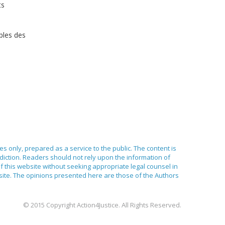
ts
ples des
ses only, prepared as a service to the public. The content is
sdiction. Readers should not rely upon the information of
of this website without seeking appropriate legal counsel in
bsite. The opinions presented here are those of the Authors
© 2015 Copyright Action4Justice. All Rights Reserved.