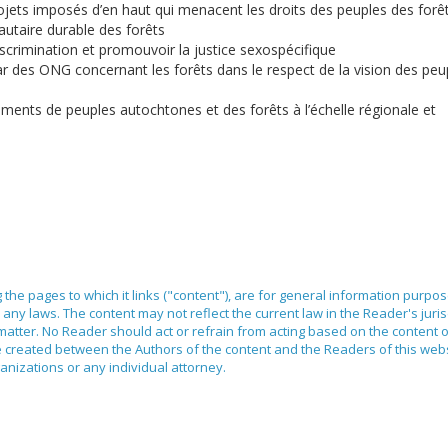
rojets imposés d’en haut qui menacent les droits des peuples des forê
taire durable des forêts
discrimination et promouvoir la justice sexospécifique
 des ONG concernant les forêts dans le respect de la vision des peu
ements de peuples autochtones et des forêts à l’échelle régionale et
ng the pages to which it links ("content"), are for general information purpo
any laws. The content may not reflect the current law in the Reader's juri
 matter. No Reader should act or refrain from acting based on the content 
ilege created between the Authors of the content and the Readers of this we
anizations or any individual attorney.