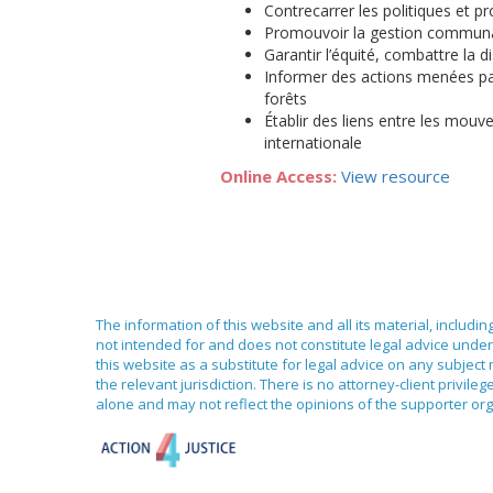
Contrecarrer les politiques et p
Promouvoir la gestion communau
Garantir l’équité, combattre la 
Informer des actions menées par
forêts
Établir des liens entre les mouv
internationale
Online Access:
View resource
The information of this website and all its material, includi
not intended for and does not constitute legal advice under 
this website as a substitute for legal advice on any subject
the relevant jurisdiction. There is no attorney-client priv
alone and may not reflect the opinions of the supporter org