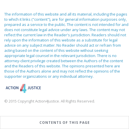
The information of this website and all its material, including the pages
to which it links ("content"), are for general information purposes only,
prepared as a service to the public. The content is not intended for and
does not constitute legal advice under any laws. The content may not
reflect the current law in the Reader's jurisdiction. Readers should not
rely upon the information of this website as a substitute for legal
advice on any subject matter. No Reader should act or refrain from
acting based on the content of this website without seeking
appropriate legal counsel in the relevant jurisdiction. There is no
attorney-client privilege created between the Authors of the content
and the Readers of this website. The opinions presented here are
those of the Authors alone and may not reflect the opinions of the
supporter organizations or any individual attorney.
© 2015 Copyright Action4Justice. All Rights Reserved.
CONTENTS OF THIS PAGE
English
Español
(
Spanish
)